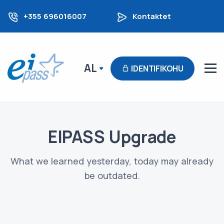
+355 696016007
Kontaktet
AL
IDENTIFIKOHU
EIPASS Upgrade
What we learned yesterday, today may already
be outdated.