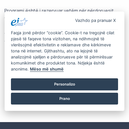
Programi është i rezervuar vetëm për përdoruesit
tashmë të certifikuar, si mbajtës të kodit Ei, ashtu
Vazhdo pa pranuar X
edhe të regjistruar në kurse online me certifikim. Për
Faqja jonë përdor “cookie”. Cookie-t na tregojnë cilat
të përfituar nga Përmirësimi EIPASS, hyni në zonën tuaj
pjesë të faqeve tona vizitohen, na ndihmojnë të
të rezervuar në DIDASKO, klikoni në artikullin e menusë
vlerësojmë efektivitetin e reklamave dhe kërkimeve
"Përditësoni aftësitë tuaja" dhe ndiqni udhëzimet.
tona në internet. Gjithashtu, ato na lejojnë të
analizojmë sjelljen e përdoruesve për të përmirësuar
Procedura e përditësimit zhvillohet tërësisht online
komunikimet dhe produktet tona. Ndjekja është
anonime.
Mëso më shumë
me vetëvlerësim.
Pavarësisht nga numri i moduleve të përditësuara,
Personalizo
kostoja është 40€.
.
Prano